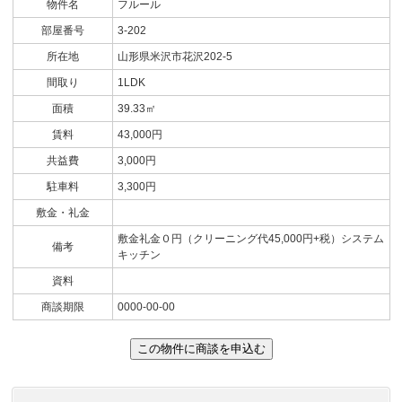
物件名
フルール
部屋番号
3-202
所在地
山形県米沢市花沢202-5
間取り
1LDK
面積
39.33㎡
賃料
43,000円
共益費
3,000円
駐車料
3,300円
敷金・礼金
敷金礼金０円（クリーニング代45,000円+税）システム
備考
キッチン
資料
商談期限
0000-00-00