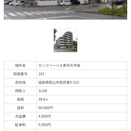
物件名
サンヴァーリオ奥羽大学前
部屋番号
101
所在地
福島県郡山市富田東5-212
間取り
1LDK
面積
39.6㎡
賃料
59,000円
共益費
4,500円
駐車料
5,500円